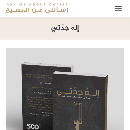
إله جدّتي