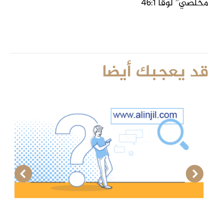
مخلّصي” لوقا 46:1
قد يعجبك أيضا