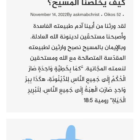
كيف يُخلّصنا المسيح؟
November 14, 2022
By
askmabchrist
Oikos 52
لقد ورثنا من أبينا آدم طبيعته الفاسدة
وأصبحنا مستحقّين لدينونة الله العادلة.
وبالإيمان بالمسيح نصبح وارثين لطبيعته
المقدّسة المتصالحة مع الله ومستحقين
لنعمته المجّانية. “َكمَا بِخَطِيَّةٍ وَاحِدَةٍ صَارَ
الْحُكْمُ إِلَى جَمِيعِ النَّاسِ لِلدَّيْنُونَةِ، هكَذَا بِبِرّ
وَاحِدٍ صَارَتِ الْهِبَةُ إِلَى جَمِيعِ النَّاسِ، لِتَبْرِيرِ
الْحَيَاةِ” رومية 18:5