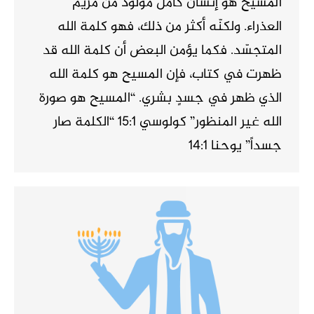
المسيح هو إنسان كامل مولود من مريم
العذراء. ولكنّه أكثر من ذلك، فهو كلمة الله
المتجسّد. فكما يؤمن البعض أن كلمة الله قد
ظهرت في كتاب، فإن المسيح هو كلمة الله
الذي ظهر في جسدٍ بشري. “المسيح هو صورة
الله غير المنظور” كولوسي 15:1 “الكلمة صار
جسداً” يوحنا 14:1