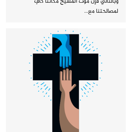
وبالتالي فإن موت المسيح مكاننا كافٍ
لمصالحتنا مع…