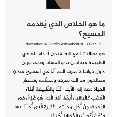
ما هو الخلاص الذي يُقدّمه
المسيح؟
November 14, 2022
By
askmabchrist
Oikos 52
هو مصالحتنا مع الله. فنحن أعداء الله في
الطبيعة منقادين نحو الفساد، ومتمحورين
حول ذواتنا لا نعرف الله. أمّا في المسيح فنحن
مصالحون مع الله نعرفه ونعظّمه وننتظر
الحياة معه إلى الأبد. “كُنَّا بِالطَّبِيعَةِ أَبْنَاءَ
الْغَضَبِ كَالْبَاقِينَ أَيْضًا، اَللهُ الَّذِي هُوَ غَنِيٌّ فِي
الرَّحْمَةِ، مِنْ أَجْلِ مَحَبَّتِهِ الْكَثِيرَةِ الَّتِي أَحَبَّنَا بِهَا،
وَنَحْنُ أَمْوَاتٌ بِالْخَطَايَا أَحْيَانَا…